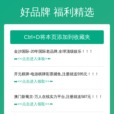
好品牌 福利精选
Ctrl+D将本页添加到收藏夹
金沙国际-20年国际老品牌,全球顶级娱乐！！！
➡️<<点击进入体验>⬅️
开元棋牌-电游棋牌彩票捕鱼,注册就送595元！！！
➡️<<点击进入领取>>⬅️
澳门新葡京-万人在线实力平台,注册就送587元！！！
➡️<<点击进入领取>>⬅️